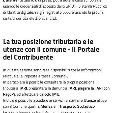
L'utente
(cittadino o impresa) potrà autenticarsi sul portale
usando le credenziali di accesso dello SPID, il Sistema Pubblico
di Identità digitale, se già registrato oppure usando la propria
carta d’identità elettronica (CIE).
La tua posizione tributaria e le
utenze con il comune - Il Portale
del Contribuente
In questa sezione sono rese disponibili tutte le informazioni
relative alle Imposte e tasse Comunali.
In particolare è possibile consultare la propria posizione
tributaria
TARI
, presentare la denuncia
TARI, pagare la TARI con
PagoPa
ed effettuare
calcolo IMU.
Inoltre è possibile accedere ai servizi relativi alle
Utenze
attive
con il Comune quali
la Mensa e il Trasporto Scolastico
(acquisto buoni con PagoPa, verifica consumi on line,